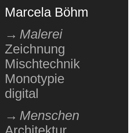
Marcela Böhm
Malerei
Zeichnung
Pintura
Painting
Dibujo
Drawing
Mischtechnik
Técnica mixta
Mixed media
Monotypie
Monotipo
monotype
digital
digital
digital
Menschen
Architektur
Gente
People