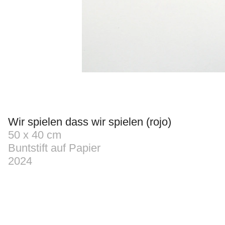
Wir spielen dass wir spielen (rojo)
50 x 40 cm
Buntstift auf Papier
Lápiz de color sobre papel
Color pencil on paper
2024