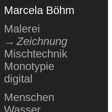
Marcela Böhm
Malerei
Pintura
Painting
Zeichnung
Mischtechnik
Dibujo
Drawing
Técnica mixta
Mixed media
Monotypie
Monotipo
monotype
digital
digital
digital
Menschen
Gente
People
Wasser