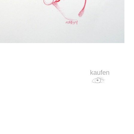
kaufen
comprar
buy