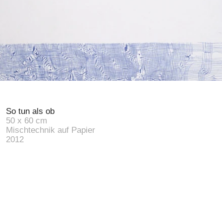
Vita
Curriculum
CV
Kontakt
Contacto
Contact
Impressum
Información legal
Imprint
Datenschutz
Protección de datos
Privacy
© 2026
So tun als ob
50 x 60 cm
Mischtechnik auf Papier
Técnica mixta sobre papel
Mixed media on paper
2012