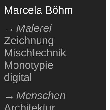
Marcela Böhm
Malerei
Zeichnung
Pintura
Painting
Dibujo
Drawing
Mischtechnik
Técnica mixta
Mixed media
Monotypie
Monotipo
monotype
digital
digital
digital
Menschen
Architektur
Gente
People