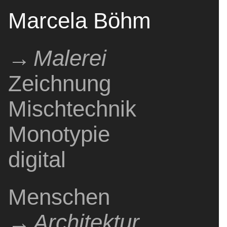
Marcela Böhm
Malerei
Zeichnung
Pintura
Painting
Dibujo
Drawing
Mischtechnik
Técnica mixta
Mixed media
Monotypie
Monotipo
monotype
digital
digital
digital
Menschen
Gente
People
Architektur