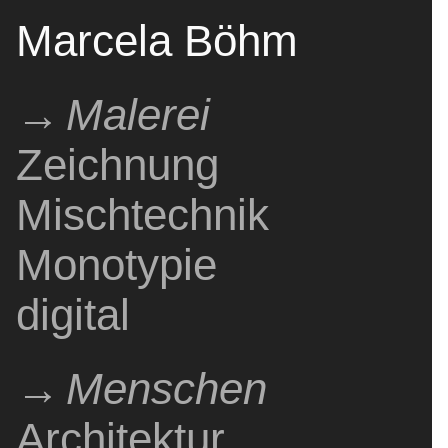
Marcela Böhm
Malerei
Zeichnung
Pintura
Painting
Dibujo
Drawing
Mischtechnik
Técnica mixta
Mixed media
Monotypie
Monotipo
monotype
digital
digital
digital
Menschen
Architektur
Gente
People