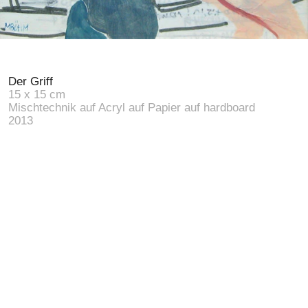
Vita
Curriculum
CV
Kontakt
Contacto
Contact
Impressum
Información legal
Imprint
Datenschutz
Protección de datos
Privacy
© 2026
Der Griff
15 x 15 cm
Mischtechnik auf Acryl auf Papier auf hardboard
Técnica mixta sobre acrílico sobre papel sobre
Mixed media on acrylic on paper on hardboard
2013
hardboard