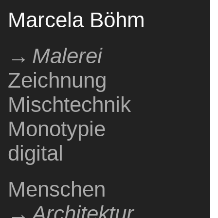
Marcela Böhm
Malerei
Zeichnung
Pintura
Painting
Dibujo
Drawing
Mischtechnik
Técnica mixta
Mixed media
Monotypie
Monotipo
monotype
digital
digital
digital
Menschen
Gente
People
Architektur